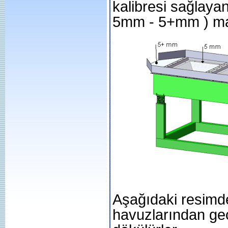
kalibresi sağla
5mm - 5+mm ) mak
Aşağıdaki resimde
havuzlarından ge