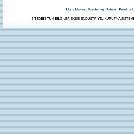
Eksis Makina
Kurutulmuş Gıdalar
Kurutma M
SİTEDEKİ TÜM BİLGİLER EKSİS ENDÜSTRİYEL KURUTMA SİSTEMLE