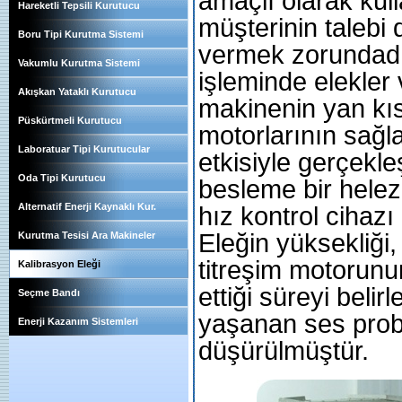
amaçlı olarak kul
Hareketli Tepsili Kurutucu
müşterinin talebi
Boru Tipi Kurutma Sistemi
vermek zorundadır
Vakumlu Kurutma Sistemi
işleminde elekler v
Akışkan Yataklı Kurutucu
makinenin yan kıs
Püskürtmeli Kurutucu
motorlarının sağ
Laboratuar Tipi Kurutucular
etkisiyle gerçekl
Oda Tipi Kurutucu
besleme bir helez
Alternatif Enerji Kaynaklı Kur.
hız kontrol cihazı
Eleğin yüksekliği
Kurutma Tesisi Ara Makineler
titreşim motorunu
Kalibrasyon Eleği
ettiği süreyi beli
Seçme Bandı
yaşanan ses probl
Enerji Kazanım Sistemleri
düşürülmüştür.