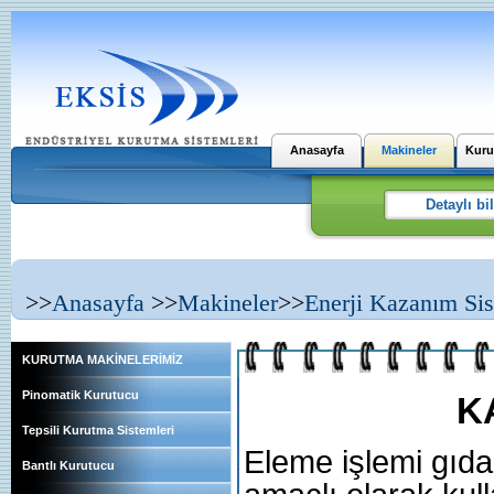
Anasayfa
Makineler
Kuru
>>
Anasayfa
>>
Makineler
>>
Enerji Kazanım Sis
KURUTMA MAKİNELERİMİZ
Pinomatik Kurutucu
K
Tepsili Kurutma Sistemleri
Eleme işlemi gıda
Bantlı Kurutucu